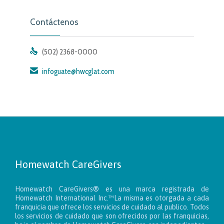
Contáctenos

(502) 2368-0000

infoguate@hwcglat.com
Homewatch CareGivers
Homewatch CareGivers® es una marca registrada de
Homewatch International Inc.™La misma es otorgada a cada
franquicia que ofrece los servicios de cuidado al publico. Todos
los servicios de cuidado que son ofrecidos por las franquicias,