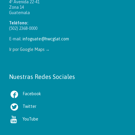
4ª Avenida 22-41
Zona 14
Guatemala
Teléfono:
(502) 2368-0000
E-mail:
infoguate@hwcglat.com
Ir por Google Maps
→
Nuestras Redes Sociales

Facebook

Twitter

YouTube